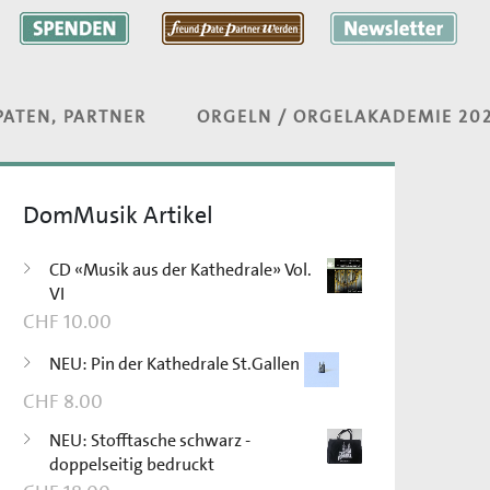
PATEN, PARTNER
ORGELN / ORGELAKADEMIE 20
DomMusik Artikel
CD «Musik aus der Kathedrale» Vol.
VI
CHF
10.00
NEU: Pin der Kathedrale St.Gallen
CHF
8.00
NEU: Stofftasche schwarz -
doppelseitig bedruckt