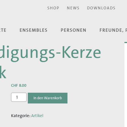
SHOP
NEWS
DOWNLOADS
RTE
ENSEMBLES
PERSONEN
FREUNDE, 
digungs-Kerze
k
CHF
8.00
Mariä
In den Warenkorb
Verkündigungs-
Kerze
Kategorie:
Artikel
der
DomMusik