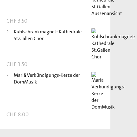
CHF
3.50
Kühlschrankmagnet: Kathedrale
St.Gallen Chor
CHF
3.50
Mariä Verkündigungs-Kerze der
DomMusik
CHF
8.00