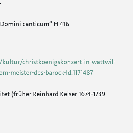
4
 Domini canticum“ H 416
/kultur/christkoenigskonzert-in-wattwil-
om-meister-des-barock-ld.1171487
itet (früher Reinhard Keiser 1674-1739