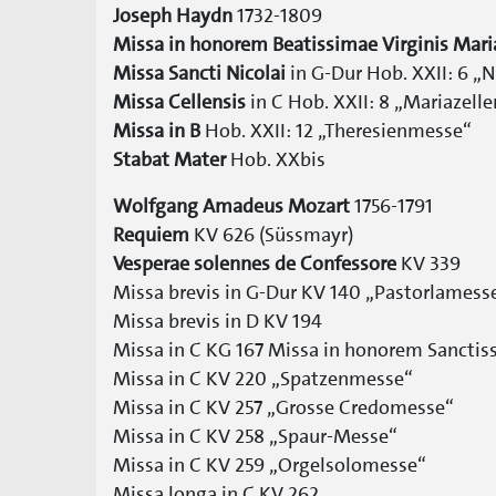
Joseph Haydn
1732-1809
Missa in honorem Beatissimae Virginis Mari
Missa Sancti Nicolai
in G-Dur Hob. XXII: 6 „
Missa Cellensis
in C Hob. XXII: 8 „Mariazell
Missa in B
Hob. XXII: 12 „Theresienmesse“
Stabat Mater
Hob. XXbis
Wolfgang Amadeus Mozart
1756-1791
Requiem
KV 626 (Süssmayr)
Vesperae solennes de Confessore
KV 339
Missa brevis in G-Dur KV 140 „Pastorlamess
Missa brevis in D KV 194
Missa in C KG 167 Missa in honorem Sanctissi
Missa in C KV 220 „Spatzenmesse“
Missa in C KV 257 „Grosse Credomesse“
Missa in C KV 258 „Spaur-Messe“
Missa in C KV 259 „Orgelsolomesse“
Missa longa in C KV 262