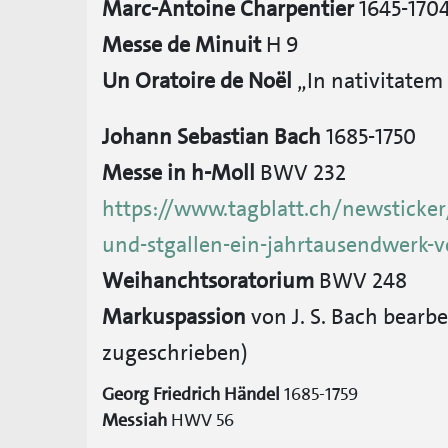
Marc-Antoine Charpentier
1645-170
Messe de Minuit
H 9
Un Oratoire de Noël
„In nativitatem
Johann Sebastian Bach
1685-1750
Messe in h-Moll
BWV 232
https://www.tagblatt.ch/newsticker
und-stgallen-ein-jahrtausendwerk-v
Weihanchtsoratorium
BWV 248
Markuspassion
von J. S. Bach bearbe
zugeschrieben)
Georg Friedrich Händel
1685-1759
Messiah
HWV 56