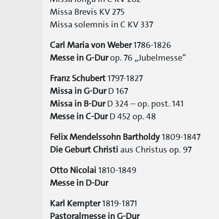
Missa Brevis KV 275
Missa solemnis in C KV 337
Carl Maria von Weber
1786-1826
Messe in G-Dur
op. 76 „Jubelmesse“
Franz Schubert
1797-1827
Missa in G-Dur
D 167
Missa in B-Dur
D 324 – op. post. 141
Messe in C-Dur
D 452 op. 48
Felix Mendelssohn Bartholdy
1809-1847
Die Geburt Christi
aus Christus op. 97
Otto Nicolai
1810-1849
Messe in D-Dur
Karl Kempter
1819-1871
Pastoralmesse in G-Dur