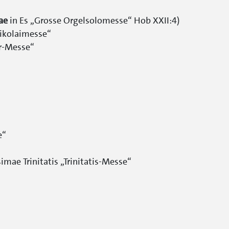
ae
in Es „Grosse Orgelsolomesse“ Hob XXII:4)
Nikolaimesse“
er-Messe“
e“
mae Trinitatis „Trinitatis-Messe“