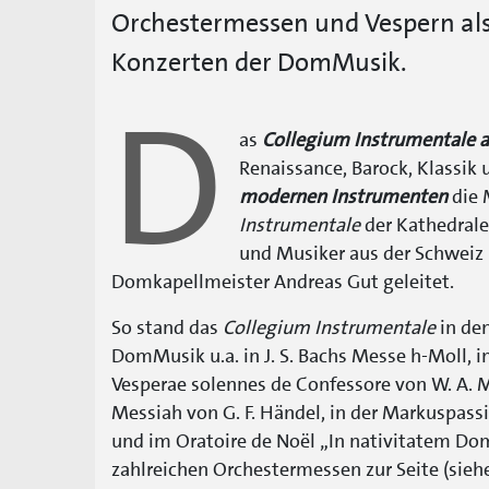
Orchestermessen und Vespern als
Konzerten der DomMusik.
D
as
Collegium Instrumentale 
Renaissance, Barock, Klassik
modernen Instrumenten
die 
Instrumentale
der Kathedrale
und Musiker aus der Schweiz
Domkapellmeister Andreas Gut geleitet.
So stand das
Collegium Instrumentale
in den
DomMusik u.a. in J. S. Bachs Messe h-Moll, 
Vesperae solennes de Confessore von W. A. 
Messiah von G. F. Händel, in der Markuspassio
und im Oratoire de Noël „In nativitatem Do
zahlreichen Orchestermessen zur Seite (siehe