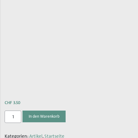
CHF
3.50
Kühlschrankmagnet:
In den Warenkorb
Kathedrale
St.Gallen
Kategorien:
Artikel
,
Startseite