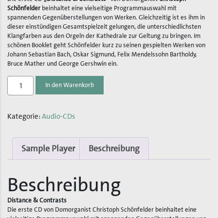
Schönfelder
beinhaltet eine vielseitige Programmauswahl mit
spannenden Gegenüberstellungen von Werken. Gleichzeitig ist es ihm in
dieser einstündigen Gesamtspielzeit gelungen, die unterschiedlichsten
Klangfarben aus den Orgeln der Kathedrale zur Geltung zu bringen. Im
schönen Booklet geht Schönfelder kurz zu seinen gespielten Werken von
Johann Sebastian Bach, Oskar Sigmund, Felix Mendelssohn Bartholdy,
Bruce Mather und George Gershwin ein.
CD
In den Warenkorb
«Musik
aus
Kategorie:
Audio-CDs
der
Kathedrale»
Vol.
Sample Player
Beschreibung
VI
Menge
Beschreibung
Distance & Contrasts
Die erste CD von Domorganist Christoph Schönfelder beinhaltet eine