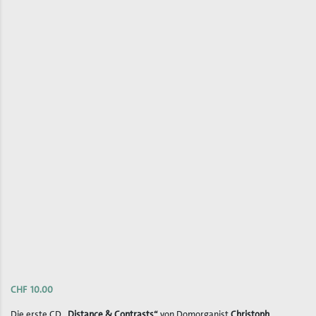
CHF
10.00
Die erste CD
„Distance & Contrasts“
von Domorganist
Christoph