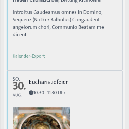
Frauen-Choralschola
, Leitung Rita Keller
Introitus Gaudeamus omnes in Domino,
Sequenz (Notker Balbulus) Congaudent
angelorum chori, Communio Beatam me
dicent
Kalender-Export
SO.
Eucharistiefeier
30.
10.30–11.30 Uhr
AUG.