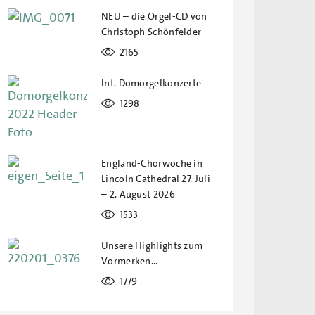
NEU – die Orgel-CD von
Christoph Schönfelder
2165
Int. Domorgelkonzerte
1298
England-Chorwoche in
Lincoln Cathedral 27. Juli
– 2. August 2026
1533
Unsere Highlights zum
Vormerken…
1779