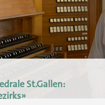
drale St.Gallen:
ezirks»