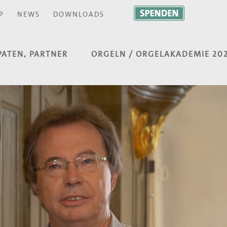
P
NEWS
DOWNLOADS
PATEN, PARTNER
ORGELN / ORGELAKADEMIE 20